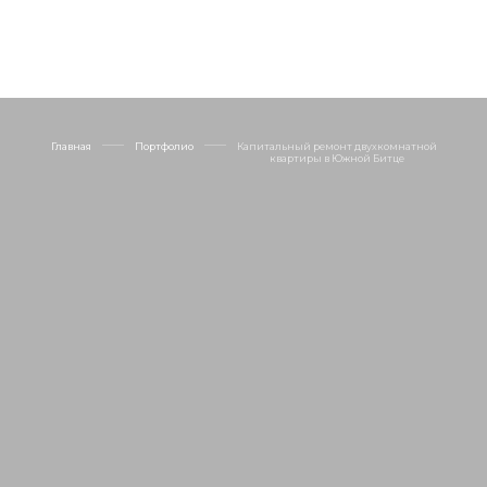
Главная
Портфолио
Капитальный ремонт двухкомнатной
квартиры в Южной Битце